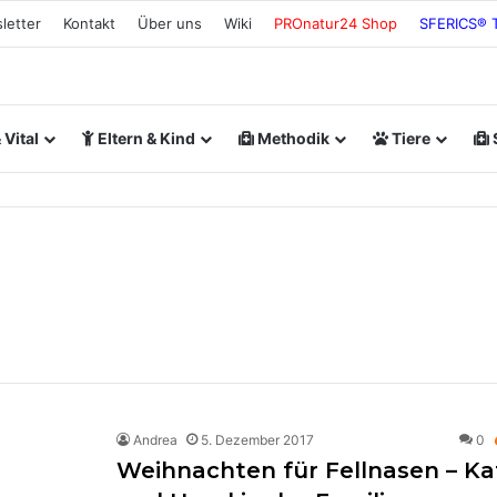
letter
Kontakt
Über uns
Wiki
PROnatur24 Shop
SFERICS® 
Vital
Eltern & Kind
Methodik
Tiere
Andrea
5. Dezember 2017
0
Weihnachten für Fellnasen – Ka