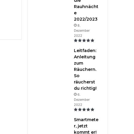
die
Rauhnächt
e
2022/2023
8.
Dezember
2022
Leitfaden:
Anleitung
zum
Räuchern.
So
räucherst
du richtig!
6.
Dezember
2022
Smartmete
r, jetzt
kommt er!