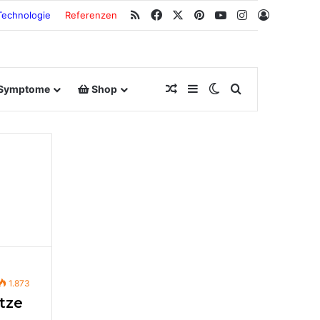
RSS
Facebook
X
Pinterest
YouTube
Instagram
Anmeldu
Technologie
Referenzen
Zufallsbeitrag
Sidebar
Switch skin
Suche nach
Symptome
Shop
1.873
tze