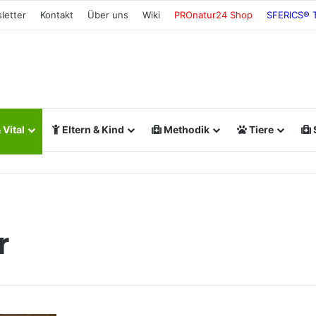
letter
Kontakt
Über uns
Wiki
PROnatur24 Shop
SFERICS® 
Vital
Eltern & Kind
Methodik
Tiere
r