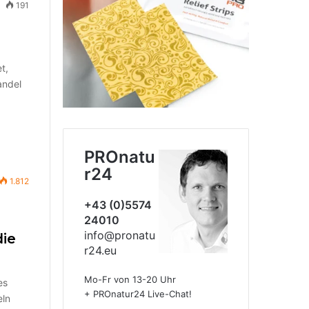
191
t,
andel
PROnatu
r24
1.812
+43 (0)5574
24010
info@pronatu
die
r24.eu
Mo-Fr von 13-20 Uhr
es
+ PROnatur24 Live-Chat!
eln