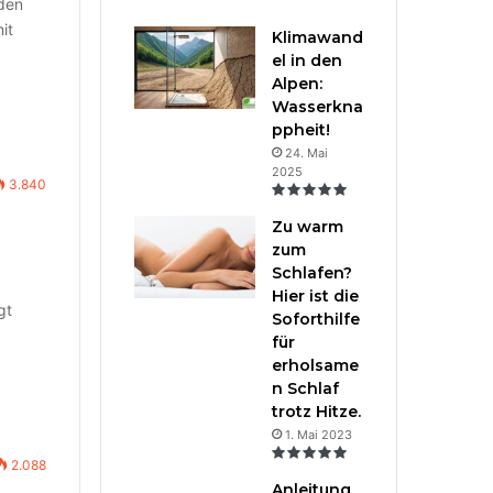
den
it
Klimawand
el in den
Alpen:
Wasserkna
ppheit!
24. Mai
2025
3.840
Zu warm
zum
Schlafen?
Hier ist die
gt
Soforthilfe
für
erholsame
n Schlaf
trotz Hitze.
1. Mai 2023
2.088
Anleitung