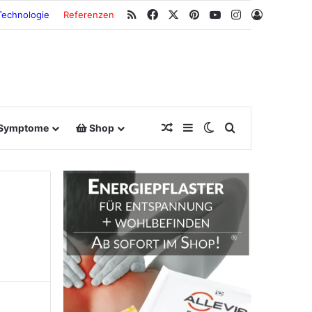
RSS
Facebook
X
Pinterest
YouTube
Instagram
Anmeldu
Technologie
Referenzen
Zufallsbeitrag
Sidebar
Switch skin
Suche nach
Symptome
Shop