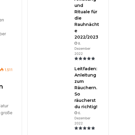
und
Rituale für
die
en
Rauhnächt
e
ber
2022/2023
8.
Dezember
2022
Leitfaden:
1.511
Anleitung
zum
n
Räuchern.
So
räucherst
Natur
du richtig!
n große
6.
Dezember
2022