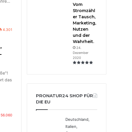
Jahre…
Vom
Stromzähl
er Tausch,
Marketing,
Nutzen
4.301
und der
Wahrheit.
,
24.
-
Dezember
2020
iße"!
ört das
PRONATUR24 SHOP FÜR
DIE EU
56.060
Deutschland,
Italien,