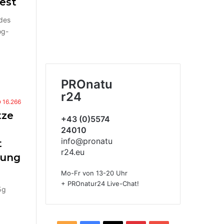
est
des
og-
PROnatu
r24
16.266
tze
+43 (0)5574
24010
info@pronatu
t
r24.eu
lung
Mo-Fr von 13-20 Uhr
+ PROnatur24 Live-Chat!
5g