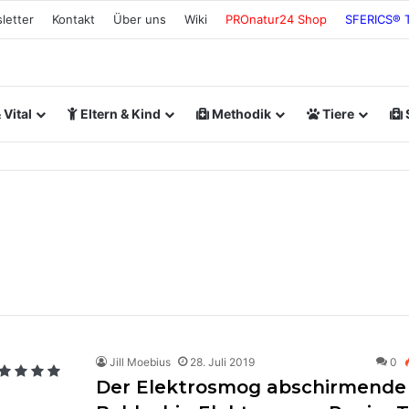
letter
Kontakt
Über uns
Wiki
PROnatur24 Shop
SFERICS® 
Vital
Eltern & Kind
Methodik
Tiere
Jill Moebius
28. Juli 2019
0
Der Elektrosmog abschirmende