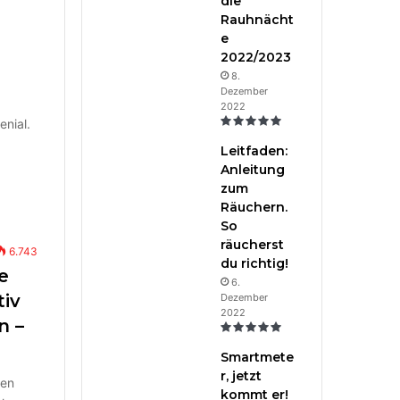
die
Rauhnächt
e
2022/2023
8.
Dezember
2022
enial.
Leitfaden:
Anleitung
zum
Räuchern.
So
räucherst
6.743
du richtig!
e
6.
tiv
Dezember
2022
n –
Smartmete
r, jetzt
nen
kommt er!