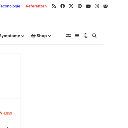
RSS
Facebook
X
Pinterest
YouTube
Instagram
Anmeldu
Technologie
Referenzen
Zufallsbeitrag
Sidebar
Switch skin
Suche nach
Symptome
Shop
4.859