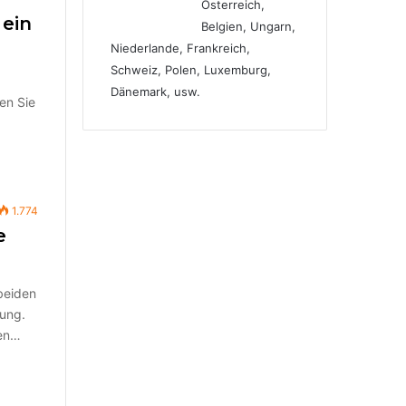
Österreich,
ein
Belgien, Ungarn,
Niederlande, Frankreich,
Schweiz, Polen, Luxemburg,
Dänemark, usw.
en Sie
1.774
e
beiden
ung.
gen…