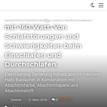
Switch
M
Projekt Abschirmung
Elektrosmog: Sendemast
mit 160 Watt. Von
Start
/
Strahlung & Umwelteinflüsse
Schlafstörungen und
Schwierigkeiten beim
Einschlafen und
Durchschlafen.
Elektrosmog Sanierung mittels abschirmendem
Halb-Baldachin in Kombination mit
Abschirmfarbe, Abschirmtapete und
Abschirmstoff.
Dietmar
31. März 2018
0
2.393