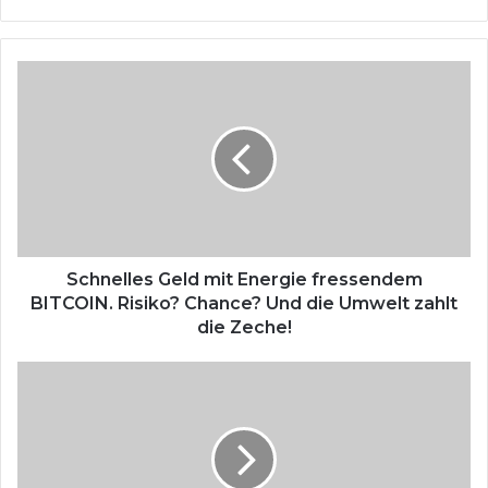
ce
bo
ok
S
c
h
n
e
l
l
e
s
G
Schnelles Geld mit Energie fressendem
e
BITCOIN. Risiko? Chance? Und die Umwelt zahlt
l
die Zeche!
d
m
K
i
o
t
p
E
f
n
s
e
c