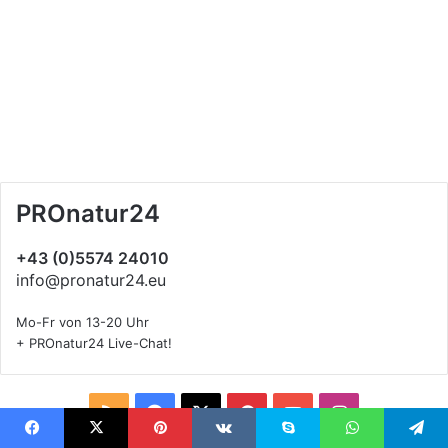
PROnatur24
+43 (0)5574 24010
info@pronatur24.eu
Mo-Fr von 13-20 Uhr
+ PROnatur24 Live-Chat!
R
F
X
P
Y
I