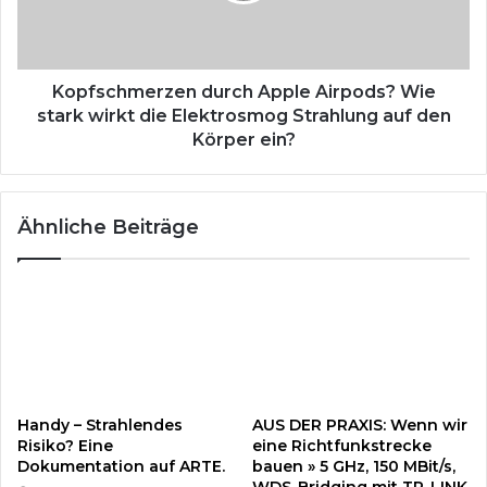
r
h
g
m
i
e
e
r
Kopfschmerzen durch Apple Airpods? Wie
f
z
stark wirkt die Elektrosmog Strahlung auf den
r
e
Körper ein?
e
n
s
d
s
u
e
Ähnliche Beiträge
r
n
c
d
h
e
A
m
p
B
p
I
l
T
e
C
A
Handy – Strahlendes
AUS DER PRAXIS: Wenn wir
O
i
Risiko? Eine
eine Richtfunkstrecke
I
r
Dokumentation auf ARTE.
bauen » 5 GHz, 150 MBit/s,
N
p