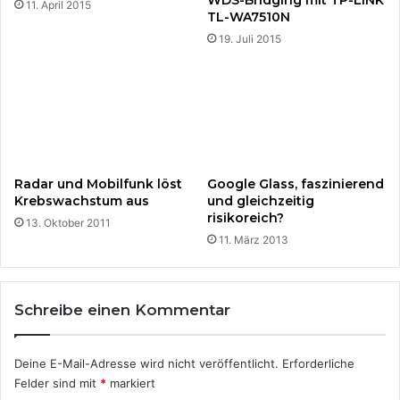
WDS-Bridging mit TP-LINK
11. April 2015
.
o
TL-WA7510N
R
d
19. Juli 2015
i
s
s
?
i
W
k
i
o
e
?
s
C
t
h
a
Radar und Mobilfunk löst
Google Glass, faszinierend
a
r
Krebswachstum aus
und gleichzeitig
n
risikoreich?
k
13. Oktober 2011
c
w
11. März 2013
e
i
?
r
U
k
Schreibe einen Kommentar
n
t
d
d
d
i
Deine E-Mail-Adresse wird nicht veröffentlicht.
Erforderliche
i
e
Felder sind mit
*
markiert
e
E